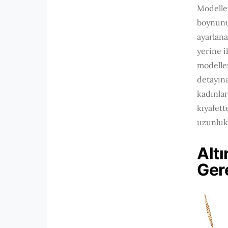
Modeller
boynunuz
ayarlana
yerine i
modeller
detayına
kadınlar
kıyafett
uzunluk 
Altı
Ger