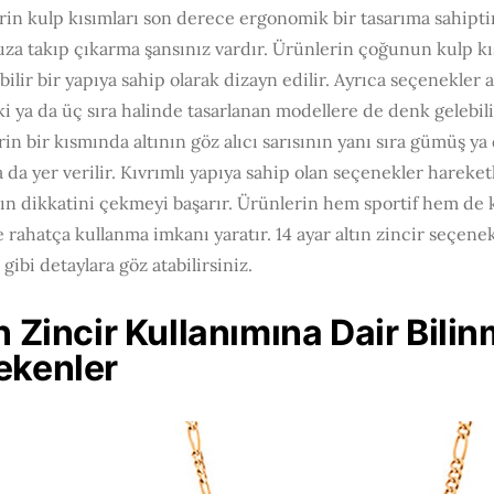
in kulp kısımları son derece ergonomik bir tasarıma sahiptir
a takıp çıkarma şansınız vardır. Ürünlerin çoğunun kulp kıs
bilir bir yapıya sahip olarak dizayn edilir. Ayrıca seçenekler 
ki ya da üç sıra halinde tasarlanan modellere de denk gelebilir
in bir kısmında altının göz alıcı sarısının yanı sıra gümüş y
 da yer verilir. Kıvrımlı yapıya sahip olan seçenekler hareketl
ın dikkatini çekmeyi başarır. Ürünlerin hem sportif hem de k
e rahatça kullanma imkanı yaratır. 14 ayar altın zincir seçene
gibi detaylara göz atabilirsiniz.
n Zincir Kullanımına Dair Bili
ekenler