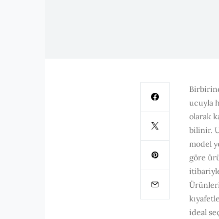
Birbirin
ucuyla h
olarak k
bilinir.
model ye
göre ürü
itibariy
Ürünleri
kıyafetl
ideal se