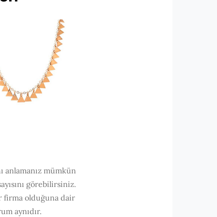
rını anlamanız mümkün
yısını görebilirsiniz.
ir firma olduğuna dair
rum aynıdır.