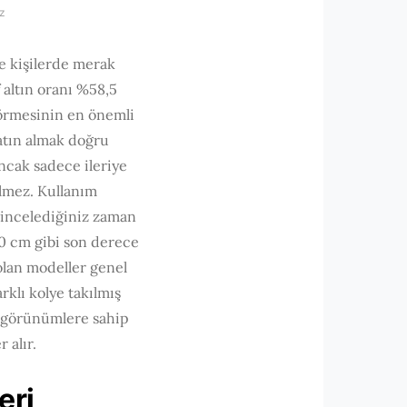
ız
de kişilerde merak
 altın oranı %58,5
 görmesinin en önemli
satın almak doğru
Ancak sadece ileriye
ilmez. Kullanım
 incelediğiniz zaman
50 cm gibi son derece
olan modeller genel
arklı kolye takılmış
ik görünümlere sahip
 alır.
leri