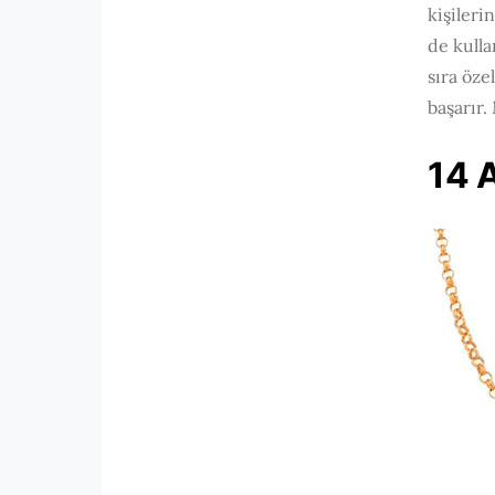
kişileri
de kulla
sıra öze
başarır.
14 A