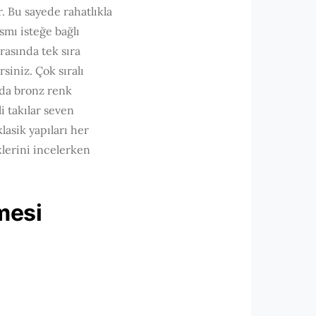
. Bu sayede rahatlıkla
mı isteğe bağlı
arasında tek sıra
siniz. Çok sıralı
a da bronz renk
i takılar seven
lasik yapıları her
klerini incelerken
nmesi