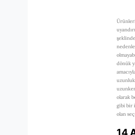
Ürünleri
uyandırı
şeklinde
nedenler
olmayabi
dönük ya
amacıyl
uzunlukl
uzunken,
olarak b
gibi bir
olan seç
14 A