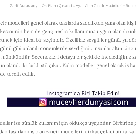
Zarif Duruşlarıyla Ön Plana Çıkan 14 Ayar Altın Zincir Modelleri – Resm
ncir modelleri genel olarak takılarda sadelikten yana olan kiş
 kesiminin hem de genç neslin kullanımına uygun olan ürünler
tmek için ideal bir seçimdir. Özellikle sevgililer günü, yıl dö
günü gibi anlamlı dönemlerde sevdiğiniz insanlar altın zincir
 mümkündür. Seçenekleri detaylı bir şekilde incelediğiniz z
lın olarak iki farklı stil çıkar. Kalın modeller genel olarak iş h
de tercih edilir.
eller ise günlük kullanım için oldukça uygundur. Birbirine 
dan tasarlanmış olan zincir modelleri, dikkat çekici bir tarz