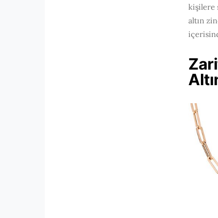
kişilere
altın zi
içerisi
Zar
Altı