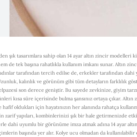
den şık tasarımlara sahip olan 14 ayar altın zincir modelleri k
em de tek başına rahatlıkla kullanım imkanı sunar. Altın zincir
adınlar tarafından tercih edilse de, erkekler tarafından dahi
 Uzunluk, kalınlık ve görünüm gibi tüm detayların farklılık gö
lpazesi son derece geniştir. Bu sayede zevkinize, giyim tarz
nleri kısa süre içerisinde bulma şansınız ortaya çıkar. Altın z
le hafif oldukları için hayatınızın her alanında rahatça kulla
n zarif yapıları, kombinlerinizi şık bir hale getirmenizde etki
erle dahi uyumlu bir görünüme imza atmak adına 14 ayar altı
çimlerin başında yer alır. Kolye ucu olmadan da kullanılabilir