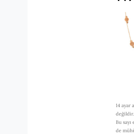
14 ayar 
değildir
Bu sayı 
de mühü