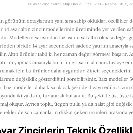
14 Ayar Zincirlerin Sahip Olduğu Özellikler – Resme Tıklayın
n görünüm detaylarının yanı sıra sahip oldukları özellikler 
r. 14 ayar altın zincir modellerinin üretiminde yer verilen saf
dir. Modellerin yarısından fazlasının saf altın olması değer
inden biridir. 14 ayar seçenekleri sadece yatırım amacıyla 
lir. Altın ürünler tabii ki her zaman değer görmeyi başarır. 
tırım yapmak amacıyla bu ürünleri satın almanız tavsiye ed
a almak için bu ürünler daha uygundur. Zincir seçeneklerini
arının değişiklik gösterdiğini görebilirsiniz. Bazı modeller 
 bazı modeller daha kısa olacak şekilde dizayn edilir. Uzun 
oyunda iki ya da üç tur atarak kullanılır. Bu şekilde üst üste f
 imaj oluşur. Ayrıca toplu, üçgen pullu ya da halat gibi değiş
enekler de son zamanların dikkat çeken ürünleri arasında yer
yar Zincirlerin Teknik Özellik