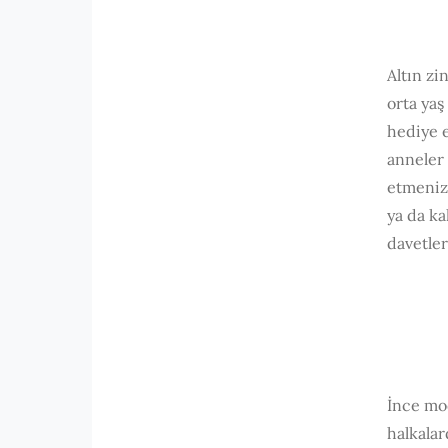
Altın zi
orta yaş
hediye e
anneler 
etmeniz
ya da ka
davetler
İnce mod
halkalar