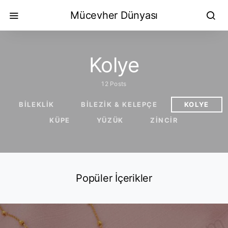
Mücevher Dünyası
Kolye
12 Posts
BILEKLIK
BILEZIK & KELEPÇE
KOLYE
KÜPE
YÜZÜK
ZINCIR
Popüler İçerikler