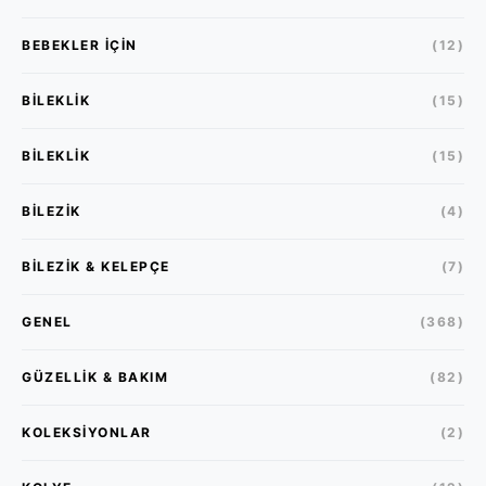
BEBEKLER İÇIN
(12)
BILEKLIK
(15)
BILEKLIK
(15)
BILEZIK
(4)
BILEZIK & KELEPÇE
(7)
GENEL
(368)
GÜZELLIK & BAKIM
(82)
KOLEKSIYONLAR
(2)